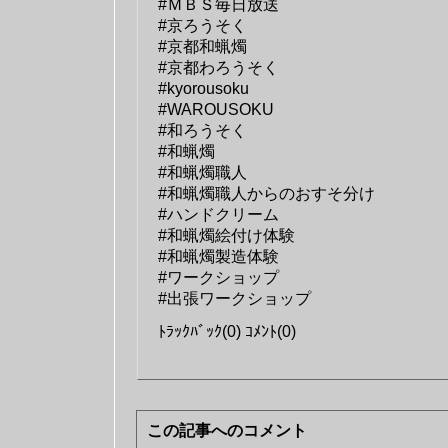
#ＭＢＳ毎日放送
#京ろうそく
#京都和蝋燭
#京都わろうそく
#kyorousoku
#WAROUSOKU
#和ろうそく
#和蝋燭
#和蝋燭職人
#和蝋燭職人からのおすそ分け
#ハンドクリーム
#和蝋燭絵付け体験
#和蝋燭製造体験
#ワークショップ
#出張ワークショップ
ﾄﾗｯｸﾊﾞｯｸ(0) ｺﾒﾝﾄ(0)
この記事へのコメント