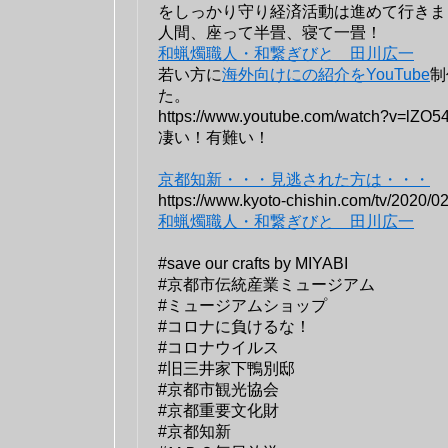
をしっかり守り経済活動は進めて行きましょ
人間、座って半畳、寝て一畳！
和蝋燭職人・和繋ぎびと 田川広一
若い方に
海外向けにの紹介をYouTube
制
た。
https://www.youtube.com/watch?v=lZO
凄い！有難い！
京都知新・・・見逃された方は・・・
https://www.kyoto-chishin.com/tv/2020/0
和蝋燭職人・和繋ぎびと 田川広一
#save our crafts by MIYABI
#京都市伝統産業ミュージアム
#ミュージアムショップ
#コロナに負けるな！
#コロナウイルス
#旧三井家下鴨別邸
#京都市観光協会
#京都重要文化財
#京都知新