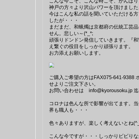
こんな今こそ、こんな時こそ、がんばり
神戸の方々より沢山パワーを頂けました
今はこんな私の話を聞いていただける方
したが・・・
まだまだ、和蝋燭は京都府の伝統工芸品
せん。悲しい～(*_*;
頑張りドンドン発信していきます。『和
え繋ぐの役目をしっかり頑張ります。
お力添えお願いします。
ご購入ご希望の方はFAX075-641-938
せよりご注文下さい。
お問い合わせは info@kyorousoku.jp 迄
コロナは色んな所で影響が出てます。当
界も職人も・・・
色々ありますが、楽しく考えないとね(^_-
こんな今ですが・・・しっかりビビりな