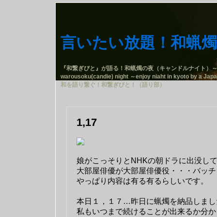
言いたい放題！和蝋燭
『和繋ぎびと』が語る！和蝋燭の夜（キャンドルナイト）
warousoku(candie) night ～enjoy niaht in kyoto by a Jap
和を語り繋ぐ！和繋ぎびと！（語り部）
1,17
娘がこっそりとNHKの朝ドラに出没し
大部屋俳優が大部屋俳優役・・・バッチ
やっぱり内容は有る有るらしいです。
本日１，１７…昨日に蝋燭を納品しまし
私もいつまで続けることが出来るか分か