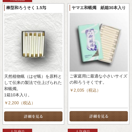
ヤマエ和蝋燭 紙箱30本入り
棒型和ろうそく 1.5匁
ご家庭用に最適な小さいサイズ
天然植物蝋（はぜ蝋）を原料と
の和ろうそくです。
して伝来の製法で仕上げられた
和蝋燭。
￥2,035（税込）
1箱10本入り。
￥2,200（税込）