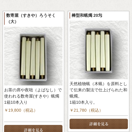
数寄屋（すきや）ろうそく
棒型和蝋燭 20匁
（大）
天然植物蝋（木蝋）を原料とし
お茶の席や夜咄（よばなし）で
て伝来の製法で仕上げられた和
使われる数奇屋(すきや）蝋燭
蝋燭。
1箱10本入り
1箱10本入り。
￥19,800（税込）
￥21,780（税込）