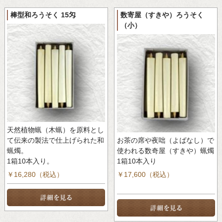
棒型和ろうそく 15匁
数寄屋（すきや）ろうそく
（小）
天然植物蝋（木蝋）を原料とし
て伝来の製法で仕上げられた和
お茶の席や夜咄（よばなし）で
蝋燭。
使われる数奇屋（すきや）蝋燭
1箱10本入り。
1箱10本入り
￥16,280（税込）
￥17,600（税込）