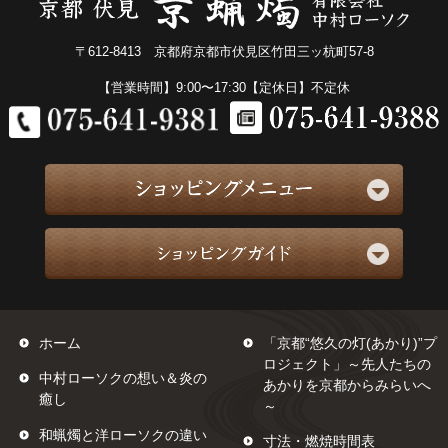
〒612-8413 京都府京都市伏見区竹田三ッ杭町57-8
【営業時間】9:00〜17:30【定休日】不定休
ホーム
「京都“悠久の灯(あかり)”プ
ロジェクト」～先人たちの
中村ローソクの想い＆炎の
あかりを京都からみらいへ
癒し
～
和蝋燭と洋ローソクの違い
寸法・燃焼時間表