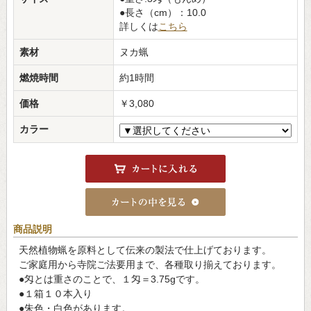
●長さ（cm）：10.0
詳しくは
こちら
素材
ヌカ蝋
燃焼時間
約1時間
価格
￥3,080
カラー
商品説明
天然植物蝋を原料として伝来の製法で仕上げております。
ご家庭用から寺院ご法要用まで、各種取り揃えております。
●匁とは重さのことで、１匁＝3.75gです。
●１箱１０本入り
●朱色・白色があります。