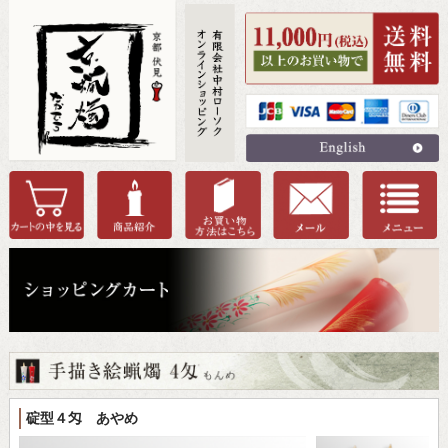
碇型４匁 あやめ