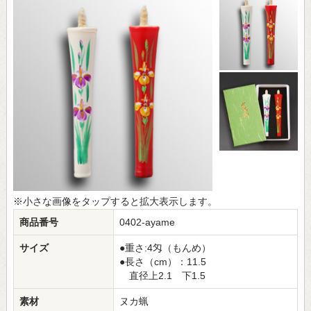
※小さな画像をタップすると拡大表示します。
商品番号
0402-ayame
サイズ
●重さ:4匁（もんめ）
●長さ（cm）：11.5
直径上2.1 下1.5
素材
ヌカ蝋