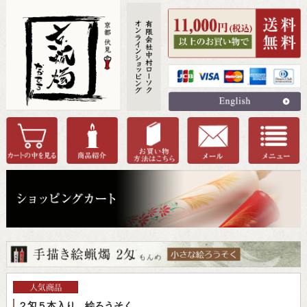
２匁５本入り 絵ろうそく