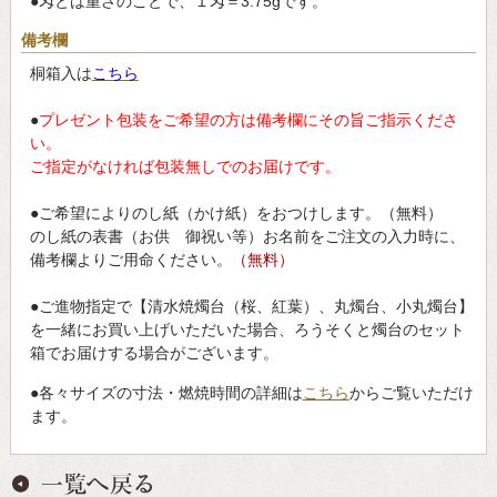
●匁とは重さのことで、１匁＝3.75gです。
備考欄
桐箱入は
こちら
●
プレゼント包装をご希望の方は備考欄にその旨ご指示くださ
い。
ご指定がなければ包装無しでのお届けです。
●ご希望によりのし紙（かけ紙）をおつけします。（無料）
のし紙の表書（お供 御祝い等）お名前をご注文の入力時に、
備考欄よりご用命ください。
（無料）
●ご進物指定で【清水焼燭台（桜、紅葉）、丸燭台、小丸燭台】
を一緒にお買い上げいただいた場合、ろうそくと燭台のセット
箱でお届けする場合がございます。
●各々サイズの寸法・燃焼時間の詳細は
こちら
からご覧いただけ
ます。