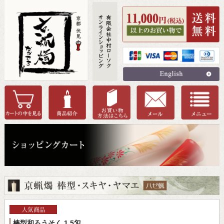
棒型和ろうそく 1.5匁