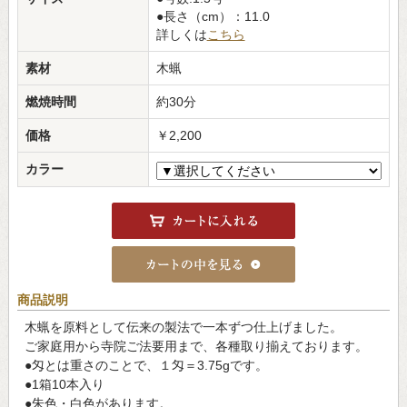
●長さ（cm）：11.0
詳しくは
こちら
素材
木蝋
燃焼時間
約30分
価格
￥2,200
カラー
商品説明
木蝋を原料として伝来の製法で一本ずつ仕上げました。
ご家庭用から寺院ご法要用まで、各種取り揃えております。
●匁とは重さのことで、１匁＝3.75gです。
●1箱10本入り
●朱色・白色があります。