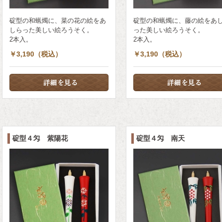
碇型の和蝋燭に、菜の花の絵をあ
碇型の和蝋燭に、藤の絵をあ
しらった美しい絵ろうそく。
った美しい絵ろうそく。
2本入。
2本入。
￥3,190（税込）
￥3,190（税込）
碇型４匁 紫陽花
碇型４匁 南天