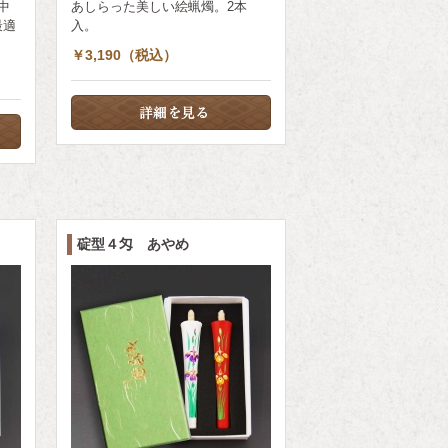
中
あしらった美しい絵蝋燭。2本
最適
入。
￥3,190（税込）
碇型４匁 あやめ