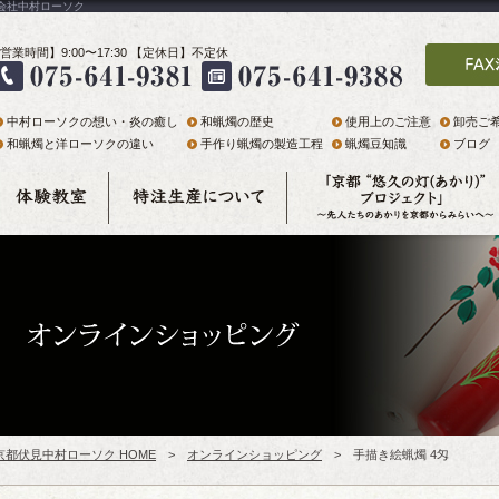
限会社中村ローソク
営業時間】9:00〜17:30 【定休日】不定休
中村ローソクの想い・炎の癒し
和蝋燭の歴史
使用上のご注意
卸売ご
和蝋燭と洋ローソクの違い
手作り蝋燭の製造工程
蝋燭豆知識
ブログ
京都伏見中村ローソク HOME
>
オンラインショッピング
> 手描き絵蝋燭 4匁