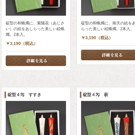
碇型の和蝋燭に、紫陽花（あじさ
碇型の和蝋燭に、南天の絵を
い）の絵をあしらった美しい絵蝋
らった美しい絵蝋燭。2本入。
燭。2本入。
￥3,190（税込）
￥3,190（税込）
碇型４匁 すすき
碇型４匁 萩