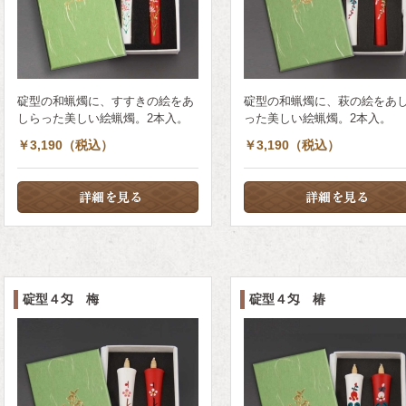
碇型の和蝋燭に、すすきの絵をあ
碇型の和蝋燭に、萩の絵をあ
しらった美しい絵蝋燭。2本入。
った美しい絵蝋燭。2本入。
￥3,190（税込）
￥3,190（税込）
碇型４匁 梅
碇型４匁 椿