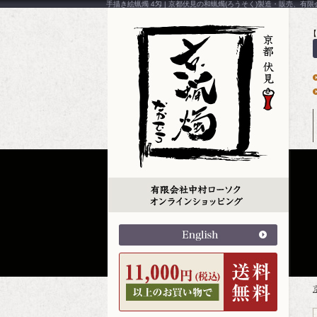
手描き絵蝋燭 4匁 | 京都伏見の和蝋燭(ろうそく)製造・販売、有
【