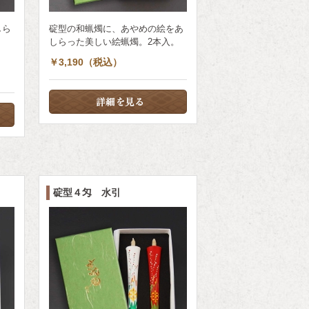
しら
碇型の和蝋燭に、あやめの絵をあ
しらった美しい絵蝋燭。2本入。
￥3,190（税込）
碇型４匁 水引