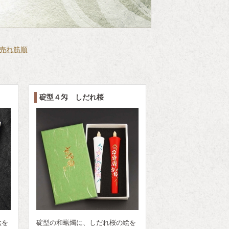
売れ筋順
碇型４匁 しだれ桜
絵を
碇型の和蝋燭に、しだれ桜の絵を