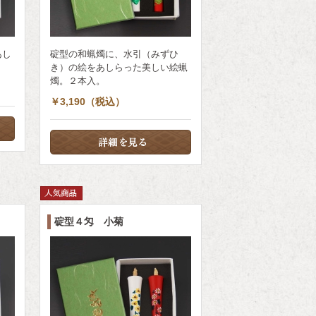
あし
碇型の和蝋燭に、水引（みずひ
き）の絵をあしらった美しい絵蝋
燭。２本入。
￥3,190（税込）
碇型４匁 小菊