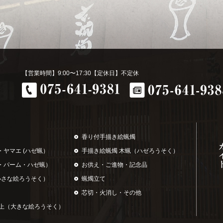
【営業時間】9:00〜17:30【定休日】不定休
香り付手描き絵蝋燭
・ヤマエ (ハゼ蝋）
手描き絵蝋燭 木蝋（ハゼろうそく）
・パーム・ハゼ蝋）
お供え・ご進物・記念品
小さな絵ろうそく）
蝋燭立て
芯切・火消し・その他
以上（大きな絵ろうそく）