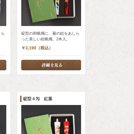
しら
碇型の和蝋燭に、菊の絵をあしら
った美しい絵蝋燭。2本入。
￥3,190（税込）
碇型４匁 紅葉