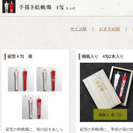
サイズ順
｜
おすすめ順
｜
碇型４匁 桜
桐箱入り 4匁2本入り
碇型の和蝋燭に、桜の絵をあしら
碇型の和蝋燭に、季節の花の