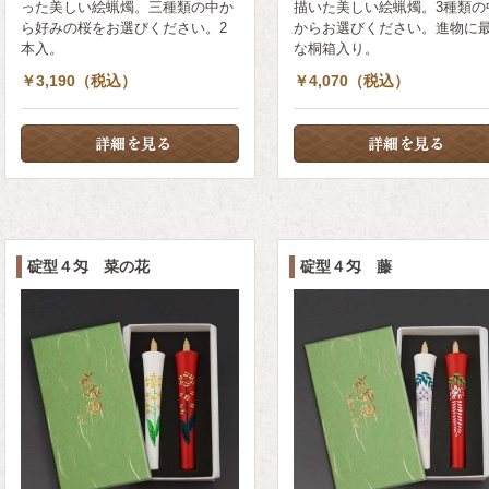
った美しい絵蝋燭。三種類の中か
描いた美しい絵蝋燭。3種類の
ら好みの桜をお選びください。2
からお選びください。進物に
本入。
な桐箱入り。
￥3,190（税込）
￥4,070（税込）
碇型４匁 菜の花
碇型４匁 藤