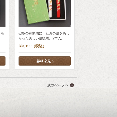
しら
碇型の和蝋燭に、紅葉の絵をあし
らった美しい絵蝋燭。2本入。
￥3,190（税込）