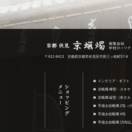
〒612-8413 京都府京都市伏見区竹田三ッ杭町57-8
インテリア・ギフト
京蝋燭 棒型・スキヤ
京蝋燭 碇型（米ヌカ
手描き絵蝋燭 2匁（
手描き絵蝋燭 4匁
手描き絵蝋燭 15匁