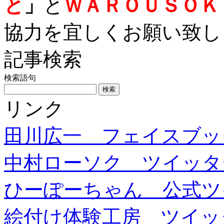
と
」
と
ＷＡＲＯＵＳＯＫ
協力を宜しくお願い致し
記事検索
検索語句
リンク
田川広一 フェイスブッ
中村ローソク ツイッタ
ひーぽーちゃん 公式ツ
絵付け体験工房 ツイッ