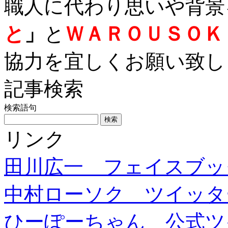
職人に代わり思いや背景
と
」
と
ＷＡＲＯＵＳＯＫ
協力を宜しくお願い致し
記事検索
検索語句
リンク
田川広一 フェイスブッ
中村ローソク ツイッタ
ひーぽーちゃん 公式ツ