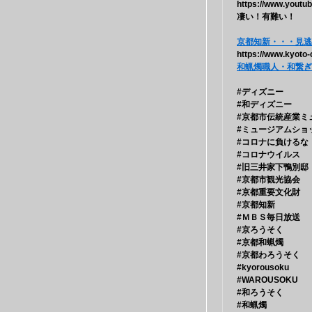
https://www.yout
凄い！有難い！
京都知新・・・見逃
https://www.kyoto-
和蝋燭職人・和繋ぎ
#ディズニー
#和ディズニー
#京都市伝統産業ミ
#ミュージアムショ
#コロナに負けるな
#コロナウイルス
#旧三井家下鴨別邸
#京都市観光協会
#京都重要文化財
#京都知新
#ＭＢＳ毎日放送
#京ろうそく
#京都和蝋燭
#京都わろうそく
#kyorousoku
#WAROUSOKU
#和ろうそく
#和蝋燭