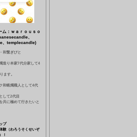
ーム：ｗａｒｏｕｓｏ
anesecandle、
le、templecandle)
・和繋ぎびと
燭造り本家7代分家して4
なります。
ク和蝋燭職人として4代
として2代目
を共に極めて行きたいと
ップ
体験（わろうそくせいぞ
ん）！