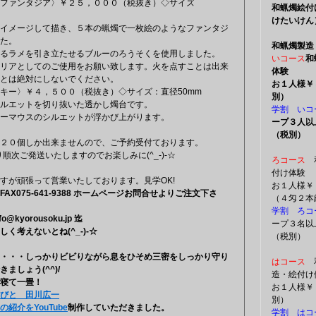
ファンタジア〉￥２５，０００（税抜き）◇サイズ
和蝋燭絵付
けたいけん
イメージして描き、５本の蝋燭で一枚絵のようなファンタジ
た。
和蝋燭製造
るラメを引き立たせるブルーのろうそくを使用しました。
いコース
和
リアとしてのご使用をお願い致します。火を点すことは出来
体験
とは絶対にしないでください。
お１人様￥
キー〉￥４，５００（税抜き）◇サイズ：直径50mm
別
ルエットを切り抜いた透かし燭台です。
学割 いコ
ーマウスのシルエットが浮かび上がります。
ープ３人以
（税別）
２０個しか出来ませんので、ご予約受付ております。
次ご発送いたしますのでお楽しみに(^_-)-☆
ろコース
和
付け体
すが頑張って営業いたしております。見学OK!
お１人様￥
AX075-641-9388 ホームページお問合せよりご注文下さ
（４匁２本
学割 ろコ
kyorousoku.jp 迄
ープ３名以
く考えないとね(^_-)-☆
（税別）
・・・しっかりビビりながら息をひそめ三密をしっかり守り
はコース
和
ましょう(^^)/
造・絵付
寝て一畳！
お１人様￥
びと 田川広一
別
紹介をYouTube
制作していただきました。
学割 はコ