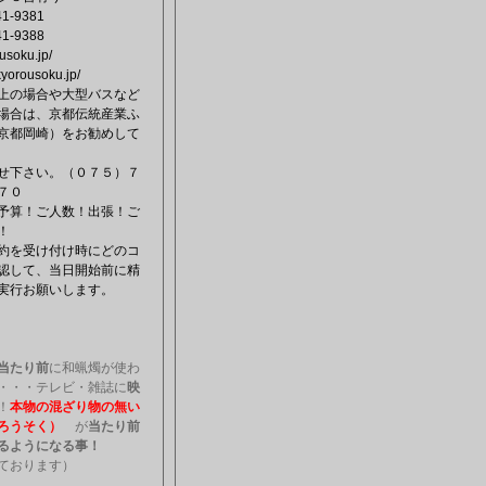
41-9381
41-9388
usoku.jp/
kyorousoku.jp/
上の場合や大型バスなど
場合は、京都伝統産業ふ
京都岡崎）をお勧めして
せ下さい。（０７５）７
７０
予算！ご人数！出張！ご
！
を受け付け時にどのコ
認して、当日開始前に精
実行お願いします。
当たり前
に和蝋燭が使わ
・・・テレビ・雑誌に
映
！
本物の混ざり物の無い
ろうそく）
が
当たり前
るようになる事！
ております）