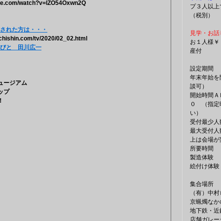
ube.com/watch?v=lZO54Oxwn2Q
プ３人以上
（税別）
された方は・・・
見学・お話
chishin.com/tv/2020/02_02.html
お１人様￥
びと 田川広一
産付
設定期間
年末年始を
ュージアム
談可）
ップ
開始時間Ａ
！
０ （指定
い）
受付最少人
最大受付人
上は会場が
所要時間
製造体験
絵付け体験
集合場所
（有）中
京蝋燭な
地下鉄・近
店舗ガレー