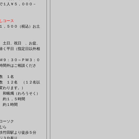
で１人￥５，０００－
しコース
１，５００（税込）お土
 土日、祝日 、お盆、
除く平日（指定日以外相
Ｍ９：３０～ＰＭ３：０
時間外はご相談くださ
数 １名
数 １２名 （１２名以
変わります。）
 和蝋燭（わろうそく）
 約１，５時間
 約１時間
村ローソク
かむら
鉄竹田駅より徒歩５分
ジ３台有り