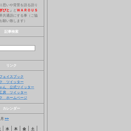
り思いや背景を語る語り
ぎびと
」
と
ＷＡＲＯＵＳ
界共通語にする事（ご協
お願い致します）
記事検索
リンク
フェイスブック
ク ツイッター
ゃん 公式ツイッター
工房 ツイッター
ク ホームページ
カレンダー
8月
>>
火
水
木
金
土