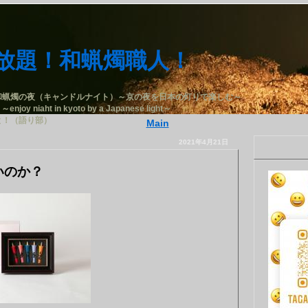
放題！和蝋燭職人！
和蝋燭の夜（キャンドルナイト）～京の夜を日本の灯りで楽しむ～
 ～enjoy niaht in kyoto by a Japanese light～
と！（語り部）
Main
2021年4月21日
いのか？