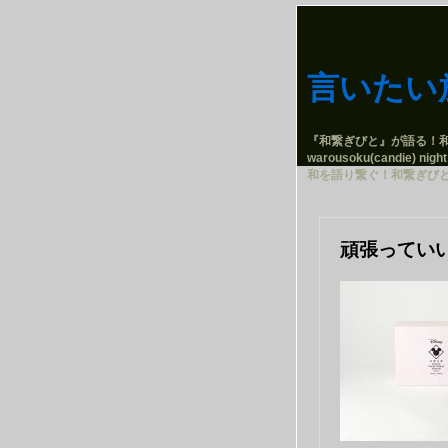
言いたい
『和繋ぎびと』が語る！
warousoku(candie) night
和を語り繋ぐ！和繋ぎび
頑張ってい