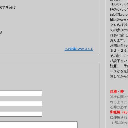
TEL(075)6
おすそ分け
FAX(075)6
info@kyoro
http://www.
２０名様以
での参加の
プ
れあい館（
おります。
お問い合わ
この記事へのコメント
６２－２６
その他！ご
相談下さい
注意
予約
ト
ースかを確
算してから
目標・夢
神社仏閣で
れるように
る時
は必ず
和蝋燭（わ
に使用され
（切に願っ