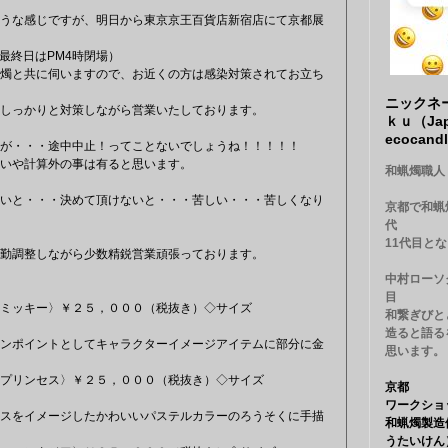
うな感じですが、明日から東京京王百貨店新宿店にて京都展
（最終日はPM4時閉場）
燭と共に伺いますので、お近くの方は感染対策されてお立ち
ニックネ
しっかりと対策しながら営業いたしております。
ｋｕ（Jap
ecocand
が・・・途中中止！ってことないでしょうね！！！！！
いや計算外の事は有ると思います。
和蝋燭職人
いと・・・決めて頂けないと・・・苦しい・・・苦しくなり
京都で和蝋
代
11代目と
勤調整しながら少数精鋭営業頑張っております。
中村ローソ
目
ミッキー〉￥２５，０００（税抜き）◇サイズ
和繋ぎびと
造ると語る
ンポイントとしてキャラクターイメージアイテムに部分に金
思います。
プリンセス〉￥２５，０００（税抜き）◇サイズ
京都
ワークショ
スをイメージしたかわいいパステルカラーのろうそくに手描
和蝋燭製造
うたいけ