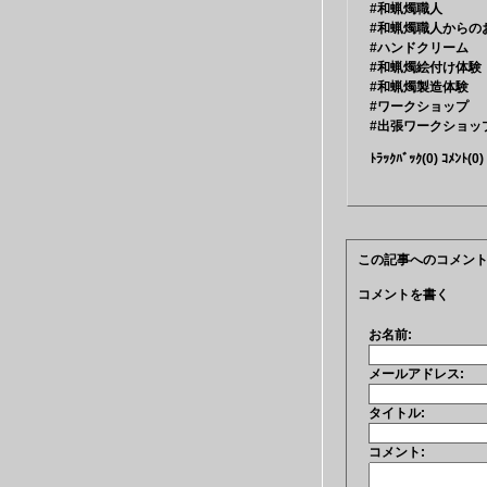
#和蝋燭職人
#和蝋燭職人からの
#ハンドクリーム
#和蝋燭絵付け体験
#和蝋燭製造体験
#ワークショップ
#出張ワークショッ
ﾄﾗｯｸﾊﾞｯｸ(0) ｺﾒﾝﾄ(0)
この記事へのコメン
コメントを書く
お名前:
メールアドレス:
タイトル:
コメント: