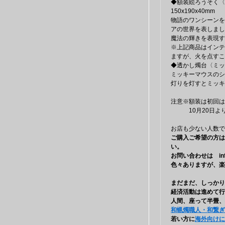
◆額装絵ろうそく〈
150x190x40mm
物語のワンシーンを
アの世界を表しまし
魔法の輝きを表現す
※上記商品はインテ
ますが、火を点すこ
◆透かし燭台〈ミッ
ミッキーマウスのシ
灯りを灯すとミッキ
注意※額装は初回は
10月20日より順
お店も少ない人数で
ご購入ご希望の方はF
い。
お問い合わせは info@
色々ありますが、楽し
まだまだ、しっかり
経済活動は進めて行き
人間、座って半畳、
和蝋燭職人・和繋ぎ
若い方に
海外向けにの