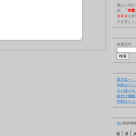
職人に代わ
部、
「
和繋
ＯＫＵ
を世
力を宜しく
検索語句
田川広一 
中村ローソ
ひーぽーち
絵付け体験
中村ローソ
<<
2026年
日
月