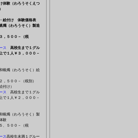
け体験（わろうそくえつ
）
・絵付け 体験価格表
蝋燭（わろうそく）製造
３，５００－（税
）
ース
高校生まで１グル
上で１人￥３，０００－
蝋燭（わろうそく）絵
験
２，５００－（税別）
絵付け）
ース
高校生まで１グル
上で１人￥２，０００－
蝋燭（わろうそく）製
け体験
５、５００－（税
）
ース
高校生未満１グルー