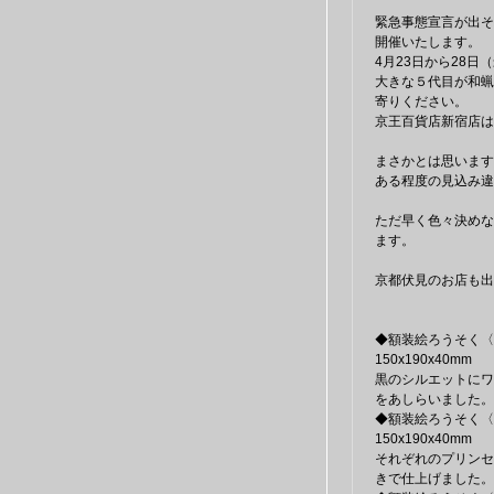
緊急事態宣言が出そ
開催いたします。
4月23日から28日
大きな５代目が和蝋
寄りください。
京王百貨店新宿店は
まさかとは思います
ある程度の見込み違
ただ早く色々決めな
ます。
京都伏見のお店も出
◆額装絵ろうそく〈
150x190x40mm
黒のシルエットにワ
をあしらいました。
◆額装絵ろうそく〈
150x190x40mm
それぞれのプリンセ
きで仕上げました。