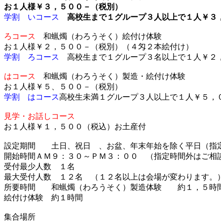
お１人様￥３，５００－（税別）
学割 いコース
高校生まで１グループ３人以上で１人￥３
ろコース
和蝋燭（わろうそく）絵付け体験
お１人様￥２，５００－（税別）（４匁２本絵付け）
学割 ろコース
高校生まで１グループ３名以上で１人￥２
はコース
和蝋燭（わろうそく）製造・絵付け体験
お１人様￥５、５００－（税別）
学割 はコース
高校生未満１グループ３人以上で１人￥５
見学・お話しコース
お１人様￥１，５００（税込）お土産付
設定期間 土日、祝日 、お盆、年末年始を除く平日（指
開始時間ＡＭ９：３０～ＰＭ３：００ （指定時間外はご相
受付最少人数 １名
最大受付人数 １２名 （１２名以上は会場が変わります。
所要時間 和蝋燭（わろうそく）製造体験 約１，５時
絵付け体験 約１時間
集合場所