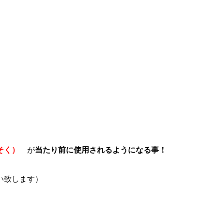
そく）
が
当たり前に使用されるようになる事！
い致します）