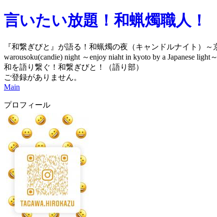
言いたい放題！和蝋燭職人！
『和繋ぎびと』が語る！和蝋燭の夜（キャンドルナイト）～
warousoku(candie) night ～enjoy niaht in kyoto by a Japanese light
和を語り繋ぐ！和繋ぎびと！（語り部）
ご登録がありません。
Main
プロフィール