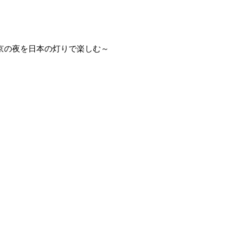
京の夜を日本の灯りで楽しむ～
～