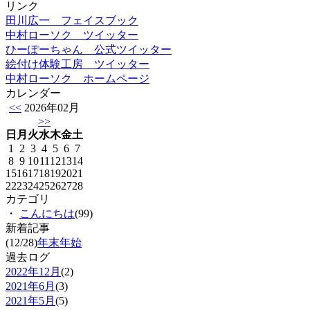
リンク
田川広一 フェイスブック
中村ローソク ツイッター
ひーぽーちゃん 公式ツイッター
絵付け体験工房 ツイッター
中村ローソク ホームページ
カレンダー
<<
2026年02月
>>
日
月
火
水
木
金
土
1
2
3
4
5
6
7
8
9
10
11
12
13
14
15
16
17
18
19
20
21
22
23
24
25
26
27
28
カテゴリ
・
こんにちは
(99)
新着記事
(12/28)
年末年始
過去ログ
2022年12月
(2)
2021年6月
(3)
2021年5月
(5)