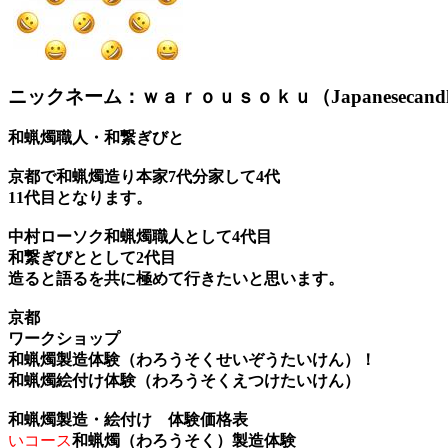
ニックネーム：ｗａｒｏｕｓｏｋｕ（Japanesecandle、eco
和蝋燭職人・和繋ぎびと
京都で和蝋燭造り本家7代分家して4代
11代目となります。
中村ローソク和蝋燭職人として4代目
和繋ぎびととして2代目
造ると語るを共に極めて行きたいと思います。
京都
ワークショップ
和蝋燭製造体験（わろうそくせいぞうたいけん）！
和蝋燭絵付け体験（わろうそくえつけたいけん）
和蝋燭製造・絵付け 体験価格表
いコース
和蝋燭（わろうそく）製造体験