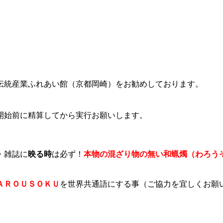
伝統産業ふれあい館（京都岡崎）をお勧めしております。
開始前に精算してから実行お願いします。
・雑誌に
映る時
は必ず！
本物の混ざり物の無い和蝋燭（わろう
ＡＲＯＵＳＯＫＵ
を世界共通語にする事（ご協力を宜しくお願