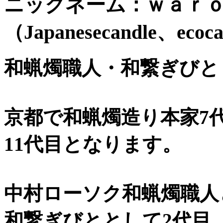
ニックネーム：ｗａｒ
（Japanesecandle、ecoca
和蝋燭職人・和繋ぎびと
京都で和蝋燭造り本家7
11代目となります。
中村ローソク和蝋燭職人
和繋ぎびととして2代目