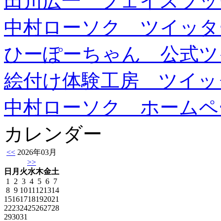
田川広一 フェイスブッ
中村ローソク ツイッタ
ひーぽーちゃん 公式ツ
絵付け体験工房 ツイッ
中村ローソク ホームペ
カレンダー
<<
2026年03月
>>
日
月
火
水
木
金
土
1
2
3
4
5
6
7
8
9
10
11
12
13
14
15
16
17
18
19
20
21
22
23
24
25
26
27
28
29
30
31